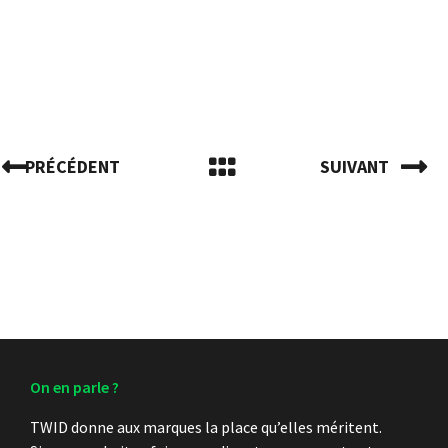
PRÉCÉDENT
SUIVANT
On en parle ?
TWID donne aux marques la place qu’elles méritent.